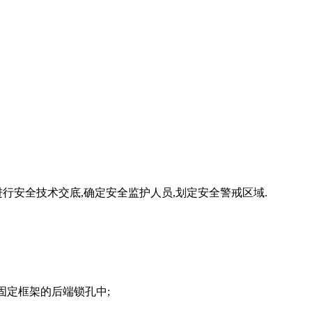
行安全技术交底,确定安全监护人员,划定安全警戒区域.
固定框架的后端锁孔中;