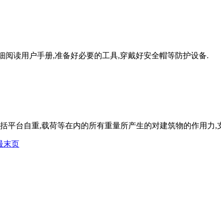
细阅读用户手册,准备好必要的工具,穿戴好安全帽等防护设备.
包括平台自重,载荷等在内的所有重量所产生的对建筑物的作用力
最末页