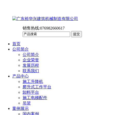
销售热线:076982660617
首页
公司简介
公司简介
企业荣誉
发展历程
联系我们
产品中心
施工升降机
爬升式工作平台
卸料平台
施工电梯配件
吊篮
案例展示
国内案例