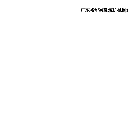
广东裕华兴建筑机械制造有限公