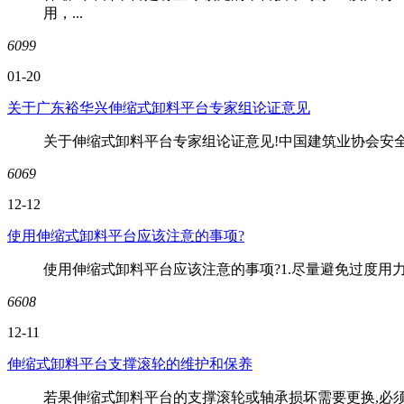
用，...
6099
01-20
关于广东裕华兴伸缩式卸料平台专家组论证意见
关于伸缩式卸料平台专家组论证意见!中国建筑业协会安
6069
12-12
使用伸缩式卸料平台应该注意的事项?
使用伸缩式卸料平台应该注意的事项?1.尽量避免过度用力
6608
12-11
伸缩式卸料平台支撑滚轮的维护和保养
若果伸缩式卸料平台的支撑滚轮或轴承损坏需要更换,必须